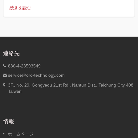
続きを読む
連絡先
886-4-23593549
service@oro-technology.com
3F., No. 29, Gongyequ 21st Rd., Nantun Dist., Taichung City 408,
Taiwan
情報
ホームページ