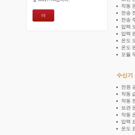
작동 온도
전송 전
더
전송 주
압력 모니
압력 판독
온도 모
온도 판
모듈 무게
수신기 
전원 공
작동 습
작동 전
보관 온도
작동 온도
압력 표시
온도 표