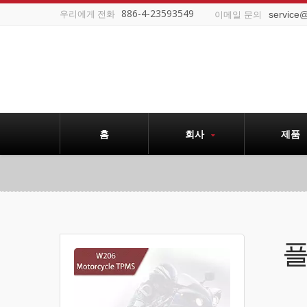
886-4-23593549
우리에게 전화
service
이메일 문의
홈
회사
제품
플