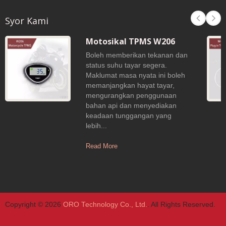
Syor Kami
Motosikal TPMS W206
Boleh memberikan tekanan dan
status suhu tayar segera.
Maklumat masa nyata ini boleh
memanjangkan hayat tayar,
mengurangkan penggunaan
bahan api dan menyediakan
keadaan tunggangan yang
lebih...
Read More
Copyright © 2026
ORO Technology Co., Ltd.
. All Rights Reserved.