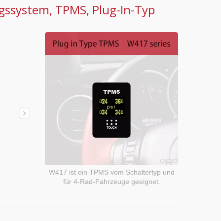
ssystem, TPMS, Plug-In-Typ
W417 ist ein TPMS vom Schaltertyp und
für 4-Rad-Fahrzeuge geeignet.