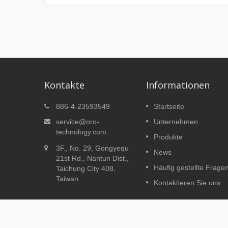
Kontakte
Informationen
206
Typ TPMS W417
886-4-23593549
Startseite
einstecken
service@oro-
Unternehmen
eifen
Der Plug-in-Typ wurde für
technology.com
Produkte
Toyota, Honda und Nissan
3F., No. 29, Gongyequ
können
entwickelt und passt zu 100%
News
21st Rd., Nantun Dist.,
ifen
auf den leeren Schalterraum.
Häufig gestellte Frage
Taichung City 408,
Andere Automarken, die sich au
Taiwan
ken und
W417-C beziehen können,
Kontaktieren Sie uns
können auch ohne leeren...
Weiterlesen