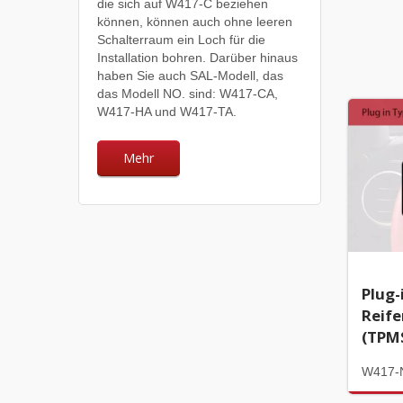
die sich auf W417-C beziehen
können, können auch ohne leeren
Schalterraum ein Loch für die
Installation bohren. Darüber hinaus
haben Sie auch SAL-Modell, das
das Modell NO. sind: W417-CA,
W417-HA und W417-TA.
Mehr
Plug-
Reif
(TPM
W417-