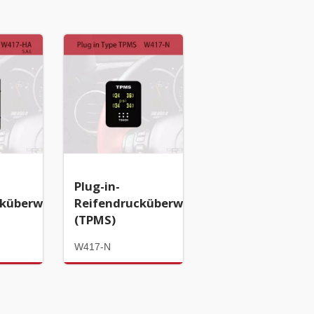
Plug-in-
cküberwachungssystem
Reifendrucküberwachungssystem
(TPMS)
W417-N