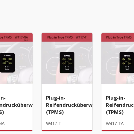
in-
Plug-in-
Plug-in-
endrucküberwachungssystem
Reifendrucküberwachungssystem
Reifendru
S)
(TPMS)
(TPMS)
NA
W417-T
W417-TA