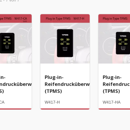
1 - 7 von 7
in-
Plug-in-
Plug-in-
endrucküberwachungssystem
Reifendrucküberwachungssystem
Reifendru
S)
(TPMS)
(TPMS)
CA
W417-H
W417-HA