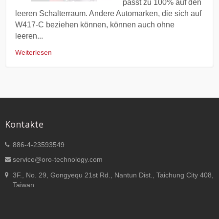
passt zu 100% auf den
leeren Schalterraum. Andere Automarken, die sich auf
W417-C beziehen können, können auch ohne
leeren...
Weiterlesen
Kontakte
886-4-23593549
service@oro-technology.com
3F., No. 29, Gongyequ 21st Rd., Nantun Dist., Taichung City 408,
Taiwan