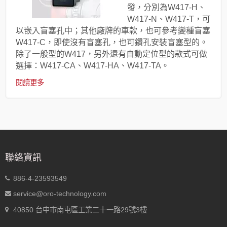
發，分別為W417-H、
W417-N、W417-T，可
以嵌入盲塞孔中；其他廠牌的車款，也可參考變種盲塞
W417-C，即使沒有盲塞孔，也可鑽孔安裝盲塞型的。
除了一般型的W417，另外還有自動定位型的款式可做
選擇：W417-CA、W417-HA、W417-TA。
閱讀更多
聯絡資訊
886-4-23593549
service@oro-technology.com
40850 台中市南屯區工業二十一路29號3樓