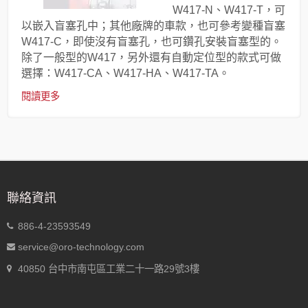
W417-N、W417-T，可
以嵌入盲塞孔中；其他廠牌的車款，也可參考變種盲塞
W417-C，即使沒有盲塞孔，也可鑽孔安裝盲塞型的。
除了一般型的W417，另外還有自動定位型的款式可做
選擇：W417-CA、W417-HA、W417-TA。
閱讀更多
聯絡資訊
886-4-23593549
service@oro-technology.com
40850 台中市南屯區工業二十一路29號3樓