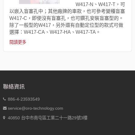
W417-N、W417-T，可
以嵌入盲塞孔中；其他廠牌的車款，也可參考變種盲塞
W417-C，即使沒有盲塞孔，也可鑽孔安裝盲塞型的。
除了一般型的W417，另外還有自動定位型的款式可做
選擇：W417-CA、W417-HA、W417-TA。
閱讀更多
聯絡資訊
886-4-23593549
service@oro-technology.com
40850 台中市南屯區工業二十一路29號3樓