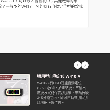
7-N、W417-T，可以嵌入盲塞孔中；其他廠牌的車
除了一般型的W417，另外還有自動定位型的款式
通用型自動定位 W410-A
W410-A有ORO智能自動定位
(S.A.L)技術，於組裝後，車輛出
廠後及實施保養調胎後，車輛行駛
3~5分鐘之內，即可自動識別個別
感測器正確位置。