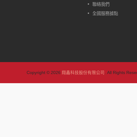
的。除了一般型的W417，另外
聯絡我們
有自動定位型的款式可做選擇：
全國服務據點
W417-CA、W417-HA、W417-
TA。
閱讀更多
Copyright © 2026
翔鑫科技股份有限公司
. All Rights Rese