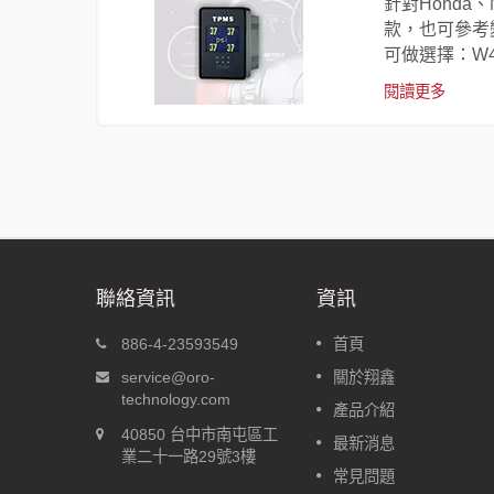
可自動識別
針對Honda
款，也可參考
可做選擇：W41
閱讀更多
聯絡資訊
資訊
-A
盲塞型胎壓偵測器 W417
886-4-23593549
首頁
動定位
針對Honda、Nissan、Toyota的
service@oro-
關於翔鑫
後，車輛出
盲塞孔尺寸開發，分別為W417-
technology.com
產品介紹
，車輛行駛
H、W417-N、W417-T，可以嵌
40850 台中市南屯區工
動識別個別
入盲塞孔中；其他廠牌的車款，
最新消息
業二十一路29號3樓
可參考變種盲塞W417-C，即使
常見問題
有盲塞孔，也可鑽孔安裝盲塞型