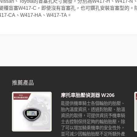
、Nissan、Toyota的盲塞孔尺寸開發，分別為W417-H、W41
變種盲塞W417-C，即使沒有盲塞孔，也可鑽孔安裝盲塞型的。
7-CA、W417-HA、W417-TA。
推薦產品
摩托車胎壓偵測器 W206
能提供機車騎士各個輪胎的胎壓、
胎內溫度資訊，透過對胎壓、胎溫
資訊的取得，可提供資訊予機車騎
也
士去控制保持足夠的輪胎胎壓，除
沒
了可以增加騎乘機車的安全性外，
並可減少因輪胎胎壓不足所額外產