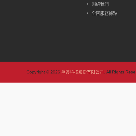
的。除了一般型的W417，另外
聯絡我們
有自動定位型的款式可做選擇：
全國服務據點
W417-CA、W417-HA、W417-
TA。
閱讀更多
Copyright © 2026
翔鑫科技股份有限公司
. All Rights Rese