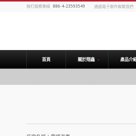
886-4-23593549
撥打服務專線
通過電子郵件聯繫我們
首頁
關於翔鑫
產品介