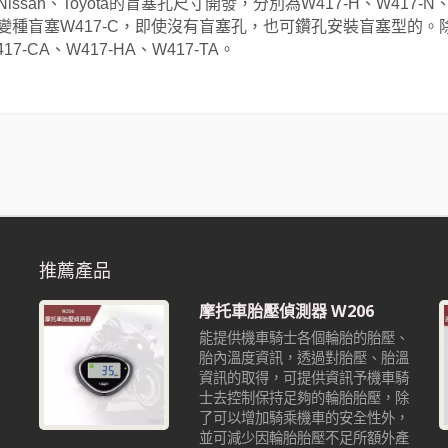
、Nissan、Toyota的盲塞孔尺寸開發，分別為W417-H、W41
變種盲塞W417-C，即使沒有盲塞孔，也可鑽孔安裝盲塞型的。
7-CA、W417-HA、W417-TA。
推薦產品
摩托車胎壓偵測器 W206
能提供機車騎士各個輪胎的胎壓、
胎內溫度資訊，透過對胎壓、胎溫
資訊的取得，可提供資訊予機車騎
也
士去控制保持足夠的輪胎胎壓，除
沒
了可以增加騎乘機車的安全性外，
並可減少因輪胎胎壓不足所額外產