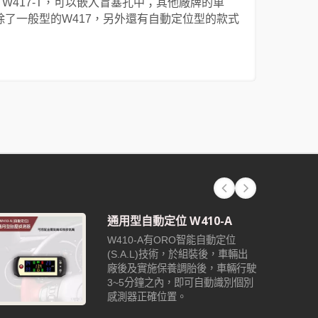
7-N、W417-T，可以嵌入盲塞孔中；其他廠牌的車
除了一般型的W417，另外還有自動定位型的款式
通用型自動定位 W410-A
W410-A有ORO智能自動定位
(S.A.L)技術，於組裝後，車輛出
廠後及實施保養調胎後，車輛行駛
3~5分鐘之內，即可自動識別個別
感測器正確位置。