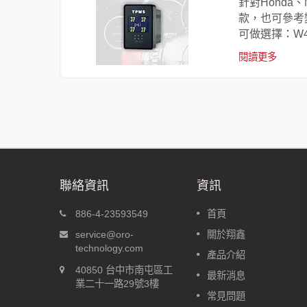
可自動識別
針對Honda
款，也可參考
可做選擇：W41
閱讀更多
聯絡資訊
資訊
-A
盲塞型胎壓偵測器 W417
886-4-23593549
首頁
動定位
針對Honda、Nissan、Toyota的
service@oro-
關於翔鑫
後，車輛出
盲塞孔尺寸開發，分別為W417-
technology.com
產品介紹
，車輛行駛
H、W417-N、W417-T，可以嵌
40850 台中市南屯區工
動識別個別
入盲塞孔中；其他廠牌的車款，
最新消息
業二十一路29號3樓
可參考變種盲塞W417-C，即使
常見問題
有盲塞孔，也可鑽孔安裝盲塞型