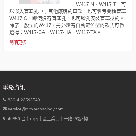
W417-N、W417-T，可
以嵌入盲塞孔中；其他廠牌的車款，也可參考變種盲塞
W417-C，即使沒有盲塞孔，也可鑽孔安裝盲塞型的。
除了一般型的W417，另外還有自動定位型的款式可做
選擇：W417-CA、W417-HA、W417-TA。
閱讀更多
聯絡資訊
886-4-23593549
service@oro-technology.com
40850 台中市南屯區工業二十一路29號3樓