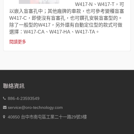
W417-N、W417-T，可
以嵌入盲塞孔中；其他廠牌的車款，也可參考變種盲塞
W417-C，即使沒有盲塞孔，也可鑽孔安裝盲塞型的。
除了一般型的W417，另外還有自動定位型的款式可做
選擇：W417-CA、W417-HA、W417-TA。
閱讀更多
聯絡資訊
886-4-23593549
service@oro-technology.com
40850 台中市南屯區工業二十一路29號3樓