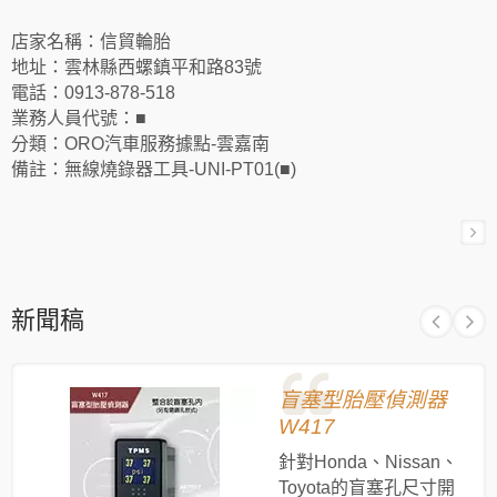
店家名稱：信貿輪胎
地址：雲林縣西螺鎮平和路83號
電話：0913-878-518
業務人員代號：■
分類：ORO汽車服務據點-雲嘉南
備註：無線燒錄器工具-UNI-PT01(■)
新聞稿
盲塞型胎壓偵測器
W417
針對Honda、Nissan、
Toyota的盲塞孔尺寸開