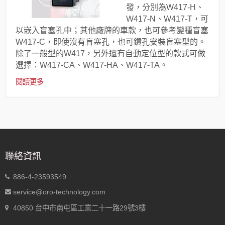
發，分別為W417-H、
W417-N、W417-T，可
以嵌入盲塞孔中；其他廠牌的車款，也可參考變種盲塞
W417-C，即使沒有盲塞孔，也可鑽孔安裝盲塞型的。
除了一般型的W417，另外還有自動定位型的款式可做
選擇：W417-CA、W417-HA、W417-TA。
閱讀更多
聯絡資訊
886-4-23593549
service@oro-technology.com
40850 台中市南屯區工業二十一路29號3樓