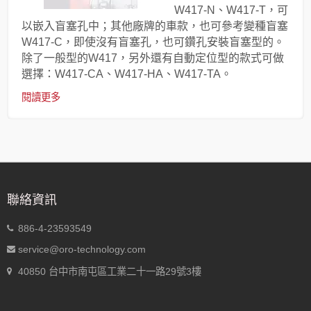
W417-N、W417-T，可
以嵌入盲塞孔中；其他廠牌的車款，也可參考變種盲塞
W417-C，即使沒有盲塞孔，也可鑽孔安裝盲塞型的。
除了一般型的W417，另外還有自動定位型的款式可做
選擇：W417-CA、W417-HA、W417-TA。
閱讀更多
聯絡資訊
886-4-23593549
service@oro-technology.com
40850 台中市南屯區工業二十一路29號3樓