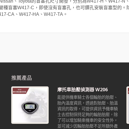
、Nissan、Toyota的盲塞孔尺寸開發，分別為W417-H、W41
變種盲塞W417-C，即使沒有盲塞孔，也可鑽孔安裝盲塞型的。
7-CA、W417-HA、W417-TA。
推薦產品
摩托車胎壓偵測器 W206
能提供機車騎士各個輪胎的胎壓、
胎內溫度資訊，透過對胎壓、胎溫
資訊的取得，可提供資訊予機車騎
也
士去控制保持足夠的輪胎胎壓，除
沒
了可以增加騎乘機車的安全性外，
並可減少因輪胎胎壓不足所額外產