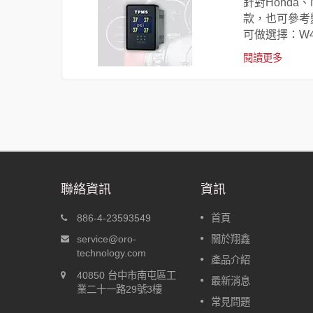
可自動識別
針對Honda
款，也可參考
可做選擇：W41
閱讀更多
聯絡資訊
資訊
-A
盲塞型胎壓偵測器 W417
886-4-23593549
首頁
動定位
針對Honda、Nissan、Toyota的
service@oro-
關於翔鑫
後，車輛出
盲塞孔尺寸開發，分別為W417-
technology.com
產品介紹
，車輛行駛
H、W417-N、W417-T，可以嵌
40850 台中市南屯區工
動識別個別
入盲塞孔中；其他廠牌的車款，
最新消息
業二十一路29號3樓
可參考變種盲塞W417-C，即使
常見問題
有盲塞孔，也可鑽孔安裝盲塞型