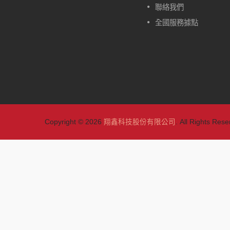
的。除了一般型的W417，另外
聯絡我們
有自動定位型的款式可做選擇：
全國服務據點
W417-CA、W417-HA、W417-
TA。
閱讀更多
Copyright © 2026
翔鑫科技股份有限公司
. All Rights Rese