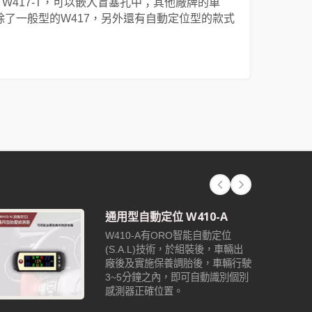
7-N、W417-T，可以嵌入盲塞孔中；其他廠牌的車
除了一般型的W417，另外還有自動定位型的款式
通用型自動定位 W410-A
W410-A有ORO智能自動定位
(S.A.L)技術，於組裝後，車輛出
廠後及實施保養調胎後，車輛行駛
3~5分鐘之內，即可自動識別個別
感測器正確位置。