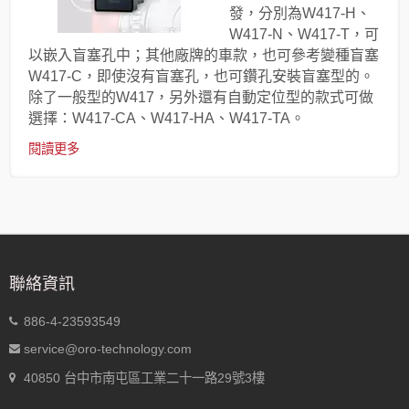
發，分別為W417-H、
W417-N、W417-T，可
以嵌入盲塞孔中；其他廠牌的車款，也可參考變種盲塞
W417-C，即使沒有盲塞孔，也可鑽孔安裝盲塞型的。
除了一般型的W417，另外還有自動定位型的款式可做
選擇：W417-CA、W417-HA、W417-TA。
閱讀更多
聯絡資訊
886-4-23593549
service@oro-technology.com
40850 台中市南屯區工業二十一路29號3樓