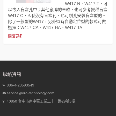
W417-N、W417-T，可
以嵌入盲塞孔中；其他廠牌的車款，也可參考變種盲塞
W417-C，即使沒有盲塞孔，也可鑽孔安裝盲塞型的。
除了一般型的W417，另外還有自動定位型的款式可做
選擇：W417-CA、W417-HA、W417-TA。
閱讀更多
聯絡資訊
886-4-23593549
service@oro-technology.com
40850 台中市南屯區工業二十一路29號3樓