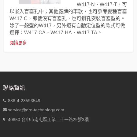
W417-N、W417-T，可
以嵌入盲塞孔中；其他廠牌的車款，也可參考變種盲塞
W417-C，即使沒有盲塞孔，也可鑽孔安裝盲塞型的。
除了一般型的W417，另外還有自動定位型的款式可做
選擇：W417-CA、W417-HA、W417-TA。
閱讀更多
聯絡資訊
886-4-23593549
service@oro-technology.com
40850 台中市南屯區工業二十一路29號3樓