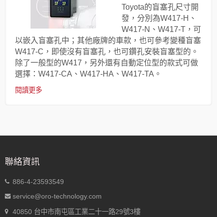
Toyota的盲塞孔尺寸開
發，分別為W417-H、
W417-N、W417-T，可
以嵌入盲塞孔中；其他廠牌的車款，也可參考變種盲塞
W417-C，即使沒有盲塞孔，也可鑽孔安裝盲塞型的。
除了一般型的W417，另外還有自動定位型的款式可做
選擇：W417-CA、W417-HA、W417-TA。
閱讀更多
聯絡資訊
886-4-23593549
service@oro-technology.com
40850 台中市南屯區工業二十一路29號3樓