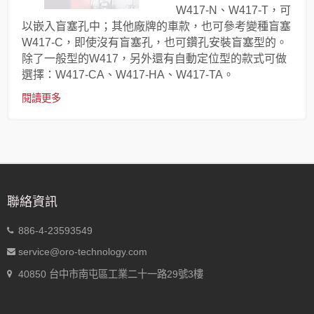
W417-N、W417-T，可
以嵌入盲塞孔中；其他廠牌的車款，也可參考變種盲塞
W417-C，即使沒有盲塞孔，也可鑽孔安裝盲塞型的。
除了一般型的W417，另外還有自動定位型的款式可做
選擇：W417-CA、W417-HA、W417-TA。
閱讀更多
聯絡資訊
886-4-23593549
service@oro-technology.com
40850 台中市南屯區工業二十一路29號3樓