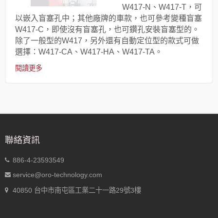
W417-N、W417-T，可
以嵌入盲塞孔中；其他廠牌的車款，也可參考變種盲塞
W417-C，即使沒有盲塞孔，也可鑽孔安裝盲塞型的。
除了一般型的W417，另外還有自動定位型的款式可做
選擇：W417-CA、W417-HA、W417-TA。
閱讀更多
聯絡資訊
886-4-23593549
service@oro-technology.com
40850 台中市南屯區工業二十一路29號3樓