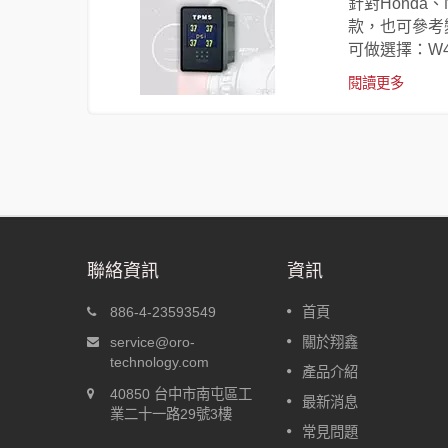
可自動識別
針對Honda
款，也可參考
可做選擇：W41
閱讀更多
聯絡資訊
資訊
-A
盲塞型胎壓偵測器 W417
886-4-23593549
首頁
動定位
針對Honda、Nissan、Toyota的
service@oro-
關於翔鑫
後，車輛出
盲塞孔尺寸開發，分別為W417-
technology.com
產品介紹
，車輛行駛
H、W417-N、W417-T，可以嵌
40850 台中市南屯區工
動識別個別
入盲塞孔中；其他廠牌的車款，
最新消息
業二十一路29號3樓
可參考變種盲塞W417-C，即使
常見問題
有盲塞孔，也可鑽孔安裝盲塞型