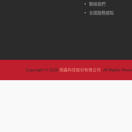
的。除了一般型的W417，另外
聯絡我們
有自動定位型的款式可做選擇：
全國服務據點
W417-CA、W417-HA、W417-
TA。
閱讀更多
Copyright © 2026
翔鑫科技股份有限公司
. All Rights Rese