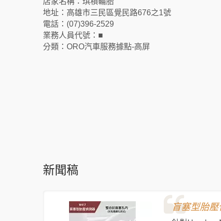
店家名稱：琪積輪胎
地址：高雄市三民區覺民路676之1號
電話：(07)396-2529
業務人員代號：■
分類：ORO汽車服務據點-高屏
新聞稿
盲塞型胎壓偵