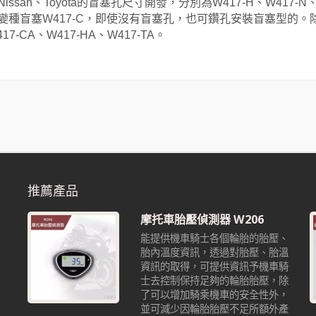
、Nissan、Toyota的盲塞孔尺寸開發，分別為W417-H、W41
變種盲塞W417-C，即使沒有盲塞孔，也可鑽孔安裝盲塞型的。
7-CA、W417-HA、W417-TA。
推薦產品
摩托車胎壓偵測器 W206
能提供機車騎士各個輪胎的胎壓、
胎內溫度資訊，透過對胎壓、胎溫
資訊的取得，可提供資訊予機車騎
也
士去控制保持足夠的輪胎胎壓，除
沒
了可以增加騎乘機車的安全性外，
並可減少因輪胎胎壓不足所額外產