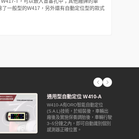
7-N、W417-T，可以嵌入盲塞孔中；其他廠牌的車
除了一般型的W417，另外還有自動定位型的款式
通用型自動定位 W410-A
W410-A有ORO智能自動定位
(S.A.L)技術，於組裝後，車輛出
廠後及實施保養調胎後，車輛行駛
3~5分鐘之內，即可自動識別個別
感測器正確位置。