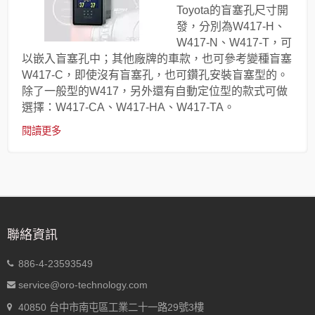
Toyota的盲塞孔尺寸開
發，分別為W417-H、
W417-N、W417-T，可
以嵌入盲塞孔中；其他廠牌的車款，也可參考變種盲塞
W417-C，即使沒有盲塞孔，也可鑽孔安裝盲塞型的。
除了一般型的W417，另外還有自動定位型的款式可做
選擇：W417-CA、W417-HA、W417-TA。
閱讀更多
聯絡資訊
886-4-23593549
service@oro-technology.com
40850 台中市南屯區工業二十一路29號3樓