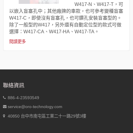
W417-N、W417-T，可
以嵌入盲塞孔中；其他廠牌的車款，也可參考變種盲塞
W417-C，即使沒有盲塞孔，也可鑽孔安裝盲塞型的。
除了一般型的W417，另外還有自動定位型的款式可做
選擇：W417-CA、W417-HA、W417-TA。
閱讀更多
聯絡資訊
886-4-23593549
service@oro-technology.com
40850 台中市南屯區工業二十一路29號3樓