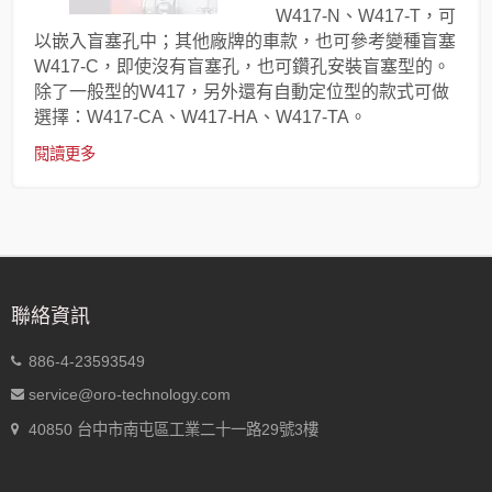
W417-N、W417-T，可
以嵌入盲塞孔中；其他廠牌的車款，也可參考變種盲塞
W417-C，即使沒有盲塞孔，也可鑽孔安裝盲塞型的。
除了一般型的W417，另外還有自動定位型的款式可做
選擇：W417-CA、W417-HA、W417-TA。
閱讀更多
聯絡資訊
886-4-23593549
service@oro-technology.com
40850 台中市南屯區工業二十一路29號3樓