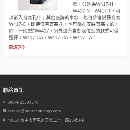
發，分別為W417-H、
W417-N、W417-T，可
以嵌入盲塞孔中；其他廠牌的車款，也可參考變種盲塞
W417-C，即使沒有盲塞孔，也可鑽孔安裝盲塞型的。
除了一般型的W417，另外還有自動定位型的款式可做
選擇：W417-CA、W417-HA、W417-TA。
閱讀更多
聯絡資訊
886-4-23593549
service@oro-technology.com
40850 台中市南屯區工業二十一路29號3樓