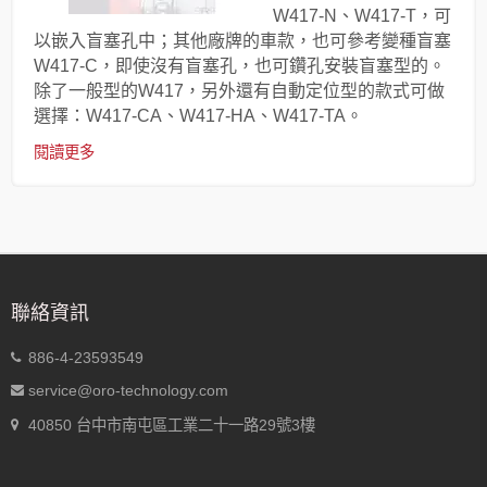
W417-N、W417-T，可
以嵌入盲塞孔中；其他廠牌的車款，也可參考變種盲塞
W417-C，即使沒有盲塞孔，也可鑽孔安裝盲塞型的。
除了一般型的W417，另外還有自動定位型的款式可做
選擇：W417-CA、W417-HA、W417-TA。
閱讀更多
聯絡資訊
886-4-23593549
service@oro-technology.com
40850 台中市南屯區工業二十一路29號3樓