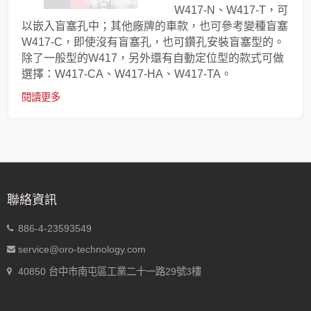
W417-N、W417-T，可
以嵌入盲塞孔中；其他廠牌的車款，也可參考變種盲塞
W417-C，即使沒有盲塞孔，也可鑽孔安裝盲塞型的。
除了一般型的W417，另外還有自動定位型的款式可做
選擇：W417-CA、W417-HA、W417-TA。
閱讀更多
聯絡資訊
886-4-23593549
service@oro-technology.com
40850 台中市南屯區工業二十一路29號3樓