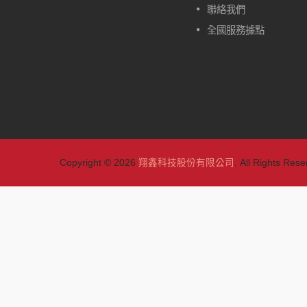
的。除了一般型的W417，另外
聯絡我們
有自動定位型的款式可做選擇：
全國服務據點
W417-CA、W417-HA、W417-
TA。
閱讀更多
Copyright © 2026
翔鑫科技股份有限公司
. All Rights Rese