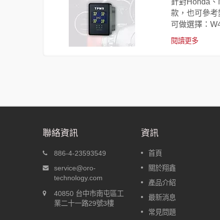
可自動識別
針對Honda
款，也可參考
可做選擇：W41
閱讀更多
聯絡資訊
資訊
-A
盲塞型胎壓偵測器 W417
886-4-23593549
首頁
動定位
針對Honda、Nissan、Toyota的
service@oro-
關於翔鑫
後，車輛出
盲塞孔尺寸開發，分別為W417-
technology.com
產品介紹
，車輛行駛
H、W417-N、W417-T，可以嵌
40850 台中市南屯區工
動識別個別
入盲塞孔中；其他廠牌的車款，
最新消息
業二十一路29號3樓
可參考變種盲塞W417-C，即使
常見問題
有盲塞孔，也可鑽孔安裝盲塞型