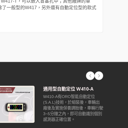
7-N、W417-T，可以嵌入盲塞孔中；其他廠牌的車
除了一般型的W417，另外還有自動定位型的款式
通用型自動定位 W410-A
W410-A有ORO智能自動定位
(S.A.L)技術，於組裝後，車輛出
廠後及實施保養調胎後，車輛行駛
3~5分鐘之內，即可自動識別個別
感測器正確位置。