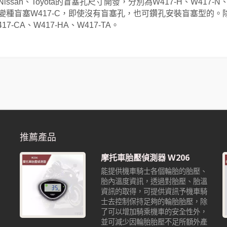
、Nissan、Toyota的盲塞孔尺寸開發，分別為W417-H、W41
變種盲塞W417-C，即使沒有盲塞孔，也可鑽孔安裝盲塞型的。
7-CA、W417-HA、W417-TA。
推薦產品
摩托車胎壓偵測器 W206
能提供機車騎士各個輪胎的胎壓、
胎內溫度資訊，透過對胎壓、胎溫
資訊的取得，可提供資訊予機車騎
也
士去控制保持足夠的輪胎胎壓，除
沒
了可以增加騎乘機車的安全性外，
並可減少因輪胎胎壓不足所額外產