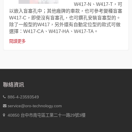
W417-N、W417-T，可
以嵌入盲塞孔中；其他廠牌的車款，也可參考變種盲塞
W417-C，即使沒有盲塞孔，也可鑽孔安裝盲塞型的。
除了一般型的W417，另外還有自動定位型的款式可做
選擇：W417-CA、W417-HA、W417-TA。
閱讀更多
聯絡資訊
886-4-23593549
service@oro-technology.com
40850 台中市南屯區工業二十一路29號3樓