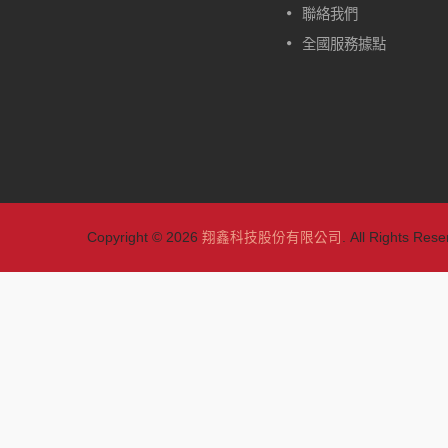
的。除了一般型的W417，另外
聯絡我們
有自動定位型的款式可做選擇：
全國服務據點
W417-CA、W417-HA、W417-
TA。
閱讀更多
Copyright © 2026
翔鑫科技股份有限公司
. All Rights Rese