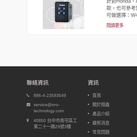
可自動識別
針對Honda
款，也可參考
可做選擇：W41
閱讀更多
聯絡資訊
資訊
-A
盲塞型胎壓偵測器 W417
886-4-23593549
首頁
動定位
針對Honda、Nissan、Toyota的
service@oro-
關於翔鑫
後，車輛出
盲塞孔尺寸開發，分別為W417-
technology.com
產品介紹
，車輛行駛
H、W417-N、W417-T，可以嵌
40850 台中市南屯區工
動識別個別
入盲塞孔中；其他廠牌的車款，
最新消息
業二十一路29號3樓
可參考變種盲塞W417-C，即使
常見問題
有盲塞孔，也可鑽孔安裝盲塞型