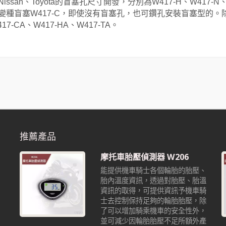
、Nissan、Toyota的盲塞孔尺寸開發，分別為W417-H、W41
變種盲塞W417-C，即使沒有盲塞孔，也可鑽孔安裝盲塞型的。
7-CA、W417-HA、W417-TA。
推薦產品
摩托車胎壓偵測器 W206
能提供機車騎士各個輪胎的胎壓、
胎內溫度資訊，透過對胎壓、胎溫
資訊的取得，可提供資訊予機車騎
也
士去控制保持足夠的輪胎胎壓，除
沒
了可以增加騎乘機車的安全性外，
並可減少因輪胎胎壓不足所額外產