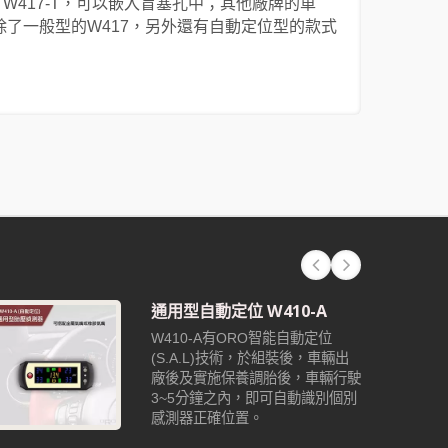
7-N、W417-T，可以嵌入盲塞孔中；其他廠牌的車
除了一般型的W417，另外還有自動定位型的款式
通用型自動定位 W410-A
W410-A有ORO智能自動定位
(S.A.L)技術，於組裝後，車輛出
廠後及實施保養調胎後，車輛行駛
3~5分鐘之內，即可自動識別個別
感測器正確位置。