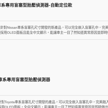
an車系專用盲塞型胎壓偵測器-自動定位款
A是針對Nissan車系盲塞孔尺寸開發的新產品，可以完全嵌入盲塞孔中，完美
NA是採用OLED面板且能全中文顯示，能讓車主一目了然知道異常原因並即時
為傲的Smart Automatic Location智能自動定位技術（簡稱S.A
只要直接把車開走，就會在3分鐘內完成四輪配對，胎壓顯示位置會永遠保持在正
ic Location的縮寫，是Nissan車款專用且有自動定位的意思。
ta車系專用盲塞型胎壓偵測器
是針對Toyota車系盲塞孔尺寸開發的產品，可以完全嵌入盲塞孔中，完美融入
T是採用OLED面板，全中文顯示，能讓車主一目了然知道異常原因並即時做