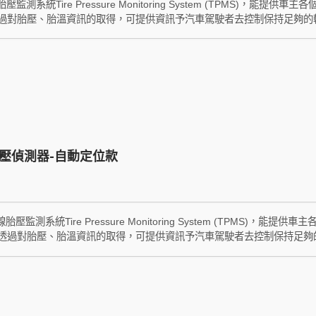
胎壓監測系統Tire Pressure Monitoring System (TPMS)
過對胎壓、胎溫資訊的取得，可提供資訊予汽車駕駛者去控制保持足夠的
輪胎胎壓不足所額外產生的油秏，透過對電瓶／發電機電壓資訊的取得，
失效前及時更換電瓶或檢修發電機，減少拋錨及駕駛安全問題的產生。 W4
顯示器模組，利用安裝於輪胎內的發射器模組來偵測輪胎內的胎壓與溫度
安裝於車內的接收顯示器模組，並將胎壓與胎溫資訊顯示於接收顯示器模
會由綠色燈號轉為紅色燈號並自動發出警告音，提供駕駛者及早針對輪胎
的駕駛意外發生。
壓偵測器-自動定位款
無線胎壓監測系統Tire Pressure Monitoring System (TPM
透過對胎壓、胎溫資訊的取得，可提供資訊予汽車駕駛者去控制保持足夠
少因輪胎胎壓不足所額外產生的油秏，透過對電瓶／發電機電壓資訊的取
電機失效前及時更換電瓶或檢修發電機，減少拋錨及駕駛安全問題的產生。 W
.A.L)技術，於組裝後，車輛出廠後及實施保養調胎後，車輛行駛3～5分
一個接收顯示器，利用安裝於輪胎內的發射器來偵測輪胎內的胎壓與溫度
於車內的接收顯示器，並將胎壓與胎溫資訊顯示於接收顯示器上，當有胎