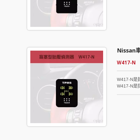
以及胎溫，
時做出相對應的
調胎或更換
遠保持在正確位
Niss
W417-N
W417-N
W417-