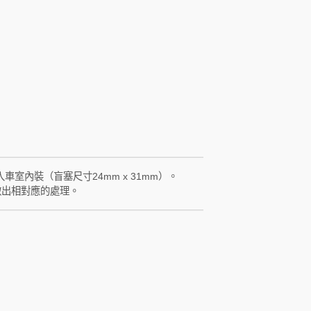
OLED面板，能讓車主一目了然知道異常原因並即
 Location智能自動定位技術（簡稱S.A.L），在
會在３分鐘內完成四輪配對，胎壓顯示位置會永
是Honda車款專用且有自動定位的意思。
車室內裝（盲塞尺寸24mm x 31mm）。
做出相對應的處理。