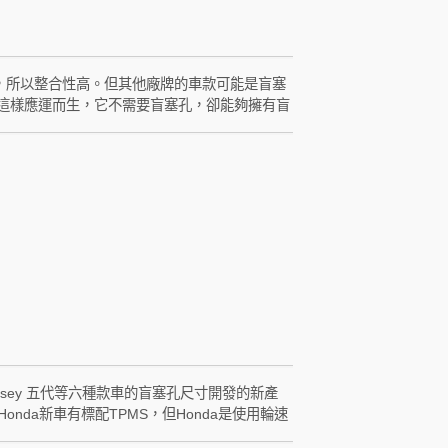
塞孔中，所以整合性高。但其他廠牌的車款可能是盲塞
就這樣應運而生，它不需要盲塞孔，卻能夠擁有盲
成安裝。 除此之外，W417-CA更導入ORO
，在調胎或更換發射器之後，完全不需要操作主機進行任何設
7-CA的CA是Circle + Automatic
很重視安裝整合度的車主。
代、Odyssey 五代等六種款車的盲塞孔尺寸開發的新產
onda新車有標配TPMS，但Honda是使用輪速
原因。加裝W417-HA就可以隨時監控四輪胎壓