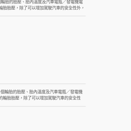
，能提供車主各個輪胎的胎壓、胎內溫度及汽車電瓶／發電機電
輪胎胎壓，除了可以增加駕駛汽車的安全性外，
可及早發現電瓶或發電機異常，使駕駛者可在電
10 無線胎壓監測系統，包含四個發射器模組
，並透過發射器模組上的發射電路以無線電訊號
組上，當有胎壓或胎溫異常狀況被檢出後，接收
的異常狀況做出對應，可減少因胎壓異常或胎溫
S)，能提供車主各個輪胎的胎壓、胎內溫度及汽車電瓶／發電機
的輪胎胎壓，除了可以增加駕駛汽車的安全性
得，可及早發現電瓶或發電機異常，使駕駛者可
410-A 無線胎壓監測系統，有ORO智能自
鐘之內，即可自動識別個別感測器正確位置。其四
，並透過發射器上的發射電路以無線電訊號傳輸
壓或胎溫異常狀況被檢出後，接收顯示器會由綠