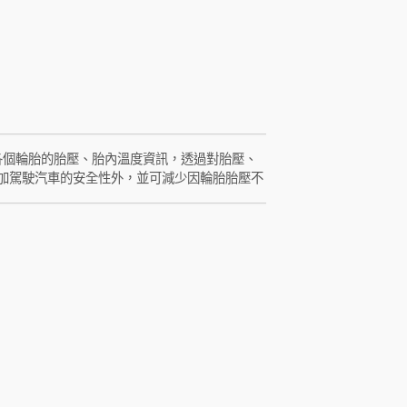
應，可減少因胎壓異常或胎溫異常所造成的駕駛
S)，能提供車主各個輪胎的胎壓、胎內溫度資訊，透過對胎壓、
加駕駛汽車的安全性外，並可減少因輪胎胎壓不