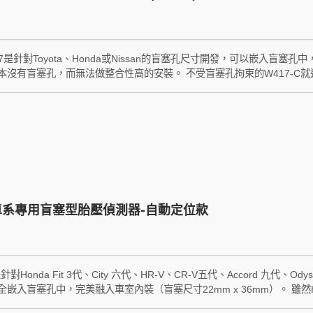
7是針對Toyota、Honda或Nissan的盲塞孔尺寸開發，可以嵌入盲
本沒有盲塞孔，而無法做整合性高的安裝。 不受盲塞孔拘束的W417-C
整合性，所以稱為變種盲塞。鑽一個直徑26mm的圓孔，就能將顯示器塞入完
mart Automatic Location智能自動定位技術（簡稱S.A.L）
把車開走，就會在3分鐘內完成四輪配對，胎壓顯示位置會永遠保持在正確位置。 W41
ion的縮寫，是鑽孔型盲塞且具有自動定位的意思，適合車上沒有盲塞孔但又
a車系專用盲塞型胎壓偵測器-自動定位款
是針對Honda Fit 3代、City 六代、HR-V、CR-V五代、Accord 九
嵌入盲塞孔中，完美融入車室內裝（盲塞尺寸22mm x 36mm）。 雖然H
TPMS，因此無法顯示胎壓胎溫數值，且異常時只有燈號顯示無法得知異常