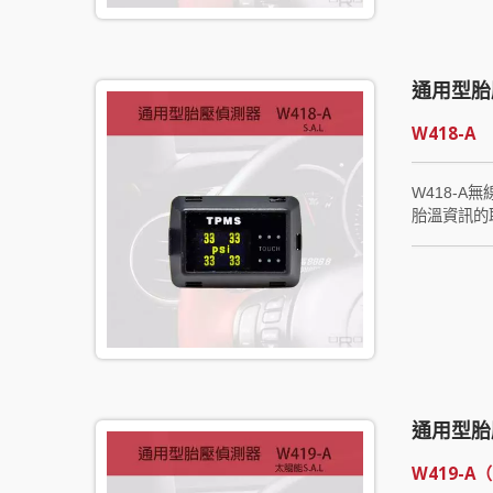
色燈號轉為
意外發生。
通用型胎
W418-A
W418-A無
胎溫資訊的
足所額外產
通用型胎
W419-A