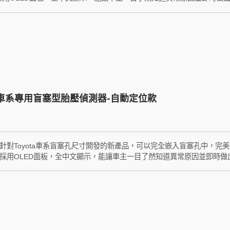
ta車系專用盲塞型胎壓偵測器-自動定位款
A是針對Toyota車系盲塞孔尺寸開發的新產品，可以完全嵌入盲塞孔中，完美
TA是採用OLED面板，全中文顯示，能讓車主一目了然知道異常原因並即時做
傲的Smart Automatic Location智能自動定位技術 （簡稱S.A
要直接把車開走，就會在３分鐘內完成四輪配對，胎壓顯示位置會永遠保持在正確
ic Location的縮寫，是Toyota車款專用且有自動定位的意思。