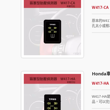
W417-CA
原本的W41
孔太小或根
塞型的高度
引以為傲的S
定，只要直接
Locat
Hond
W417-HA
W417-HA
品，可以完全
差的間接式