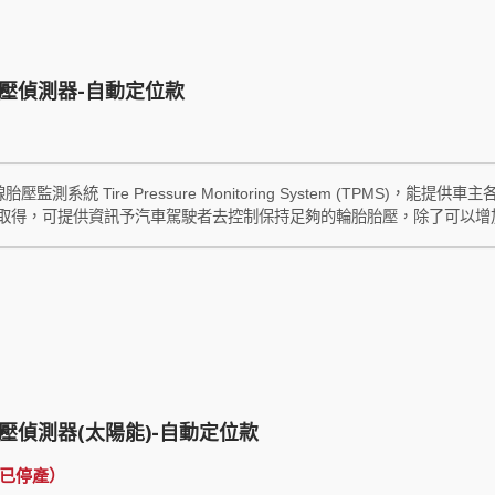
紅色燈號並自動發出警告音，提供駕駛者及早針對輪胎的異常狀況做出對
壓偵測器-自動定位款
線胎壓監測系統 Tire Pressure Monitoring System (TPM
取得，可提供資訊予汽車駕駛者去控制保持足夠的輪胎胎壓，除了可以增
生的油秏。
壓偵測器(太陽能)-自動定位款
（已停產）