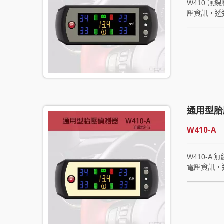
W410 無線
壓資訊，透
並可減少因
瓶或發電機
與一個接收
傳輸資訊予
顯示器模組
異常所造成
通用型胎
W410-A
W410-A 
電壓資訊，
外，並可減
在電瓶或發
動定位(S
個發射器與
資訊予安裝