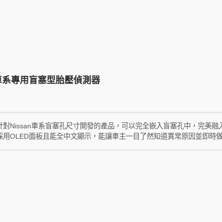
且不會影響原車的間接式TPMS的運作。W417-HA是採用全中文顯示的
處理。 除此之外，W417-HA更導入ORO引以為傲的Smart Automatic
發射器之後，完全不需要操作主機進行任何設定，只要直接把車開走，就
置。 W417-HA的HA是Honda + Automatic Location的縮寫，
an車系專用盲塞型胎壓偵測器
是針對Nissan車系盲塞孔尺寸開發的產品，可以完全嵌入盲塞孔中，完美融入
N是採用OLED面板且能全中文顯示，能讓車主一目了然知道異常原因並即時