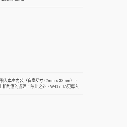
融入車室內裝（盲塞尺寸22mm x 33mm）。
出相對應的處理。除此之外，W417-TA更導入
.L），在調胎或更換發射器之後，完全不需要操作主機進行
位置。 W417-TA的TA是Toyota +