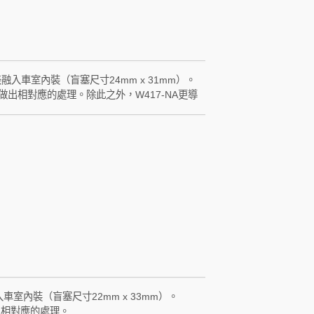
融入車室內裝（盲塞尺寸24mm x 31mm）。
做出相對應的處理。除此之外，W417-NA更導
.L），在調胎或更換發射器之後，完全不需要操作主機進
確位置。 W417-NA的NA是Nissan +
車室內裝（盲塞尺寸22mm x 33mm）。
出相對應的處理。