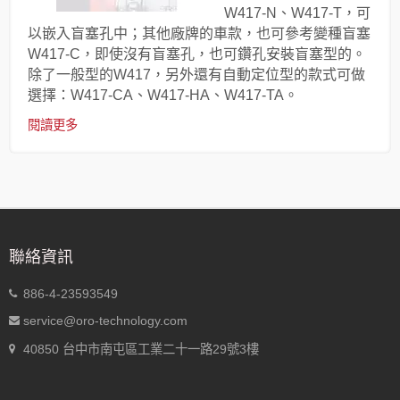
W417-N、W417-T，可
以嵌入盲塞孔中；其他廠牌的車款，也可參考變種盲塞
W417-C，即使沒有盲塞孔，也可鑽孔安裝盲塞型的。
除了一般型的W417，另外還有自動定位型的款式可做
選擇：W417-CA、W417-HA、W417-TA。
閱讀更多
聯絡資訊
886-4-23593549
service@oro-technology.com
40850 台中市南屯區工業二十一路29號3樓